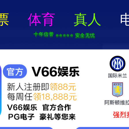
神到app官方下载 - 下载最
页
走进天意
聚焦天意
核心产品
天意国