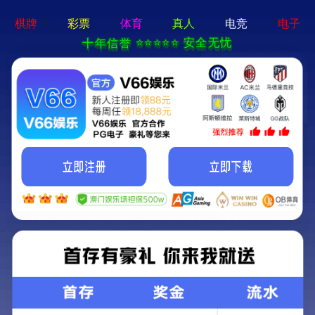
财神到app官方下载 - 下载
最新版
公司简介
公司动态
资质证书
产品中心
视频中心
印象天意
PC构件装备
墙板装备
蒸压加气混凝土（ALC）装备
涂装板装备
装配式配套装备
光伏机器人