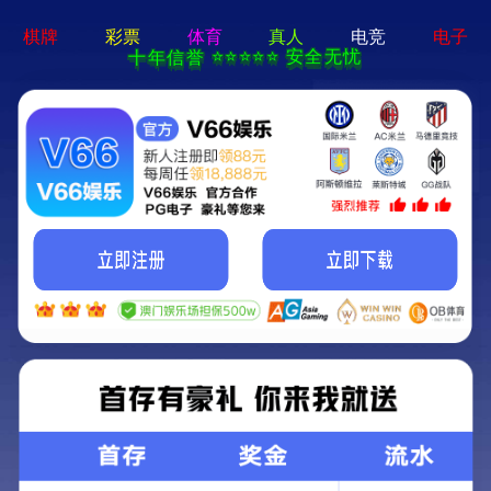
财神到app官方下载 - 下载
最新版
公司简介
公司动态
资质证书
产品中心
视频中心
印象天意
PC构件装备
墙板装备
蒸压加气混凝土（ALC）装备
涂装板装备
装配式配套装备
光伏机器人